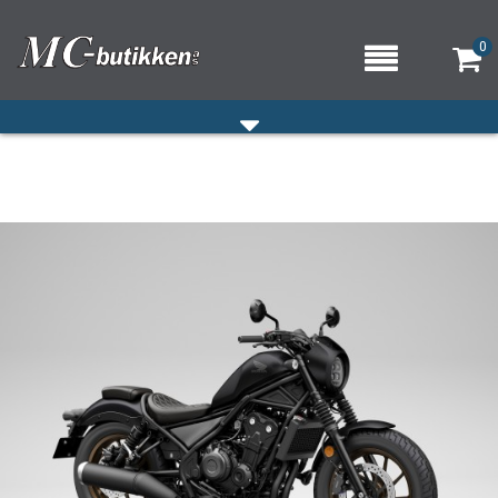
0
HJEM
VERKSTED
OM OSS/ÅPNINGSTIDER
KONTAKT OSS