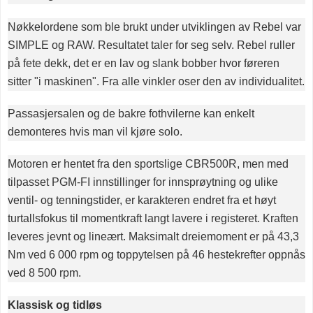
Nøkkelordene som ble brukt under utviklingen av Rebel var
SIMPLE og RAW. Resultatet taler for seg selv. Rebel ruller
på fete dekk, det er en lav og slank bobber hvor føreren
sitter "i maskinen". Fra alle vinkler oser den av individualitet.
Passasjersalen og de bakre fothvilerne kan enkelt
demonteres hvis man vil kjøre solo.
Motoren er hentet fra den sportslige CBR500R, men med
tilpasset PGM-FI innstillinger for innsprøytning og ulike
ventil- og tenningstider, er karakteren endret fra et høyt
turtallsfokus til momentkraft langt lavere i registeret. Kraften
leveres jevnt og lineært. Maksimalt dreiemoment er på 43,3
Nm ved 6 000 rpm og toppytelsen på 46 hestekrefter oppnås
ved 8 500 rpm.
Klassisk og tidløs