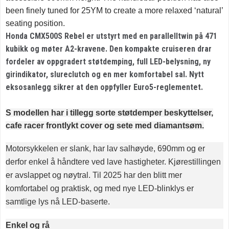
been finely tuned for 25YM to create a more relaxed ‘natural’
seating position.
Honda CMX500S Rebel er utstyrt med en parallelltwin på 471
kubikk og møter A2-kravene. Den kompakte cruiseren drar
fordeler av oppgradert støtdemping, full LED-belysning, ny
girindikator, slureclutch og en mer komfortabel sal. Nytt
eksosanlegg sikrer at den oppfyller Euro5-reglementet.
S modellen har i tillegg sorte støtdemper beskyttelser,
cafe racer frontlykt cover og sete med diamantsøm.
Motorsykkelen er slank, har lav salhøyde, 690mm og er
derfor enkel å håndtere ved lave hastigheter. Kjørestillingen
er avslappet og nøytral. Til 2025 har den blitt mer
komfortabel og praktisk, og med nye LED-blinklys er
samtlige lys nå LED-baserte.
Enkel og rå