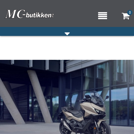
0
HJEM
VERKSTED
OM OSS/ÅPNINGSTIDER
KONTAKT OSS