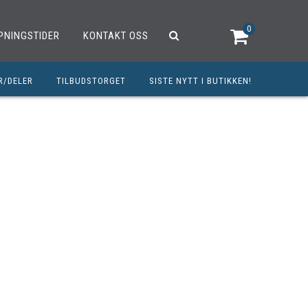
0
PNINGSTIDER
KONTAKT OSS
R/DELER
TILBUDSTORGET
SISTE NYTT I BUTIKKEN!
R
OUTLET
OPED/SCOOTER
25CCM
C
TRAUTSTYR
MØREMIDLER
ELER
DELER
INERT INNBETALING