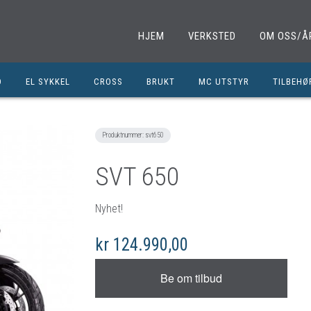
HJEM
VERKSTED
OM OSS/Å
D
EL SYKKEL
CROSS
BRUKT
MC UTSTYR
TILBEHØ
EL. SPARKESYKKEL
MINICROSS
SHOEI HJELMER
TILBEHØ
NOLAN HJELMER
DELER M
Produktnummer:
svt650
HJC HJELMER
DELER 1
SVT 650
KLESPAKKER
DELER M
MC BUKSER
MC EKS
Nyhet!
MC JAKKER
OLJER/S
kr 124.990,00
MC STØVLER
CROSS D
HANSKER
BRUKTE 
BLUETOOTH INTERCOM
EGENDEF