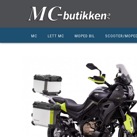
MC
LETT MC
MOPED BIL
SCOOTER/MOPE
HONDA
HONDA
KYMCO
SUZUKI
SUZUKI
PEUGEOT
PEUGEOT MC
QJ MOTOR
NIU
ZERO
ZERO
QJ MOTOR
BSA