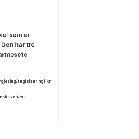
el som er
.
Den har tre
varmesete
jøring/registrering) kr
beskrivelsen.