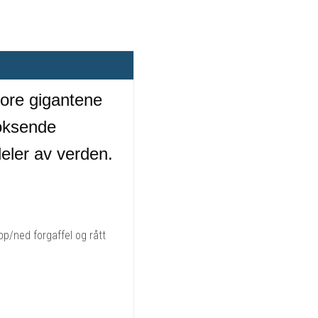
tore gigantene
oksende
eler av verden.
p/ned forgaffel og rått