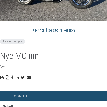
Klikk for å se større versjon
Produktnummer:
nyemc
Nye MC inn
Nyhet!
BESKRIVELSE
Nyhet!