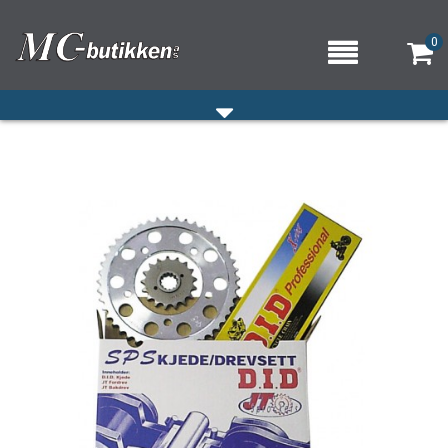
0
HJEM
VERKSTED
OM OSS/ÅPNINGSTIDER
KONTAKT OSS