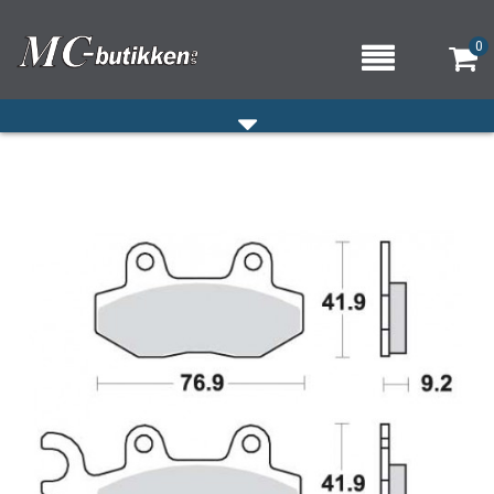
0
HJEM
VERKSTED
OM OSS/ÅPNINGSTIDER
KONTAKT OSS