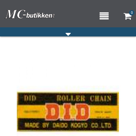
0
HJEM
VERKSTED
OM OSS/ÅPNINGSTIDER
KONTAKT OSS