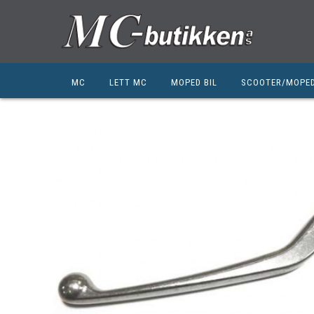
MC
LETT MC
MOPED BIL
SCOOTER/MOPE
HONDA
HONDA
KYMCO
SUZUKI
SUZUKI
PEUGEOT
PEUGEOT MC
QJ MOTOR
NIU
ZERO
ZERO
QJ MOTOR
BSA