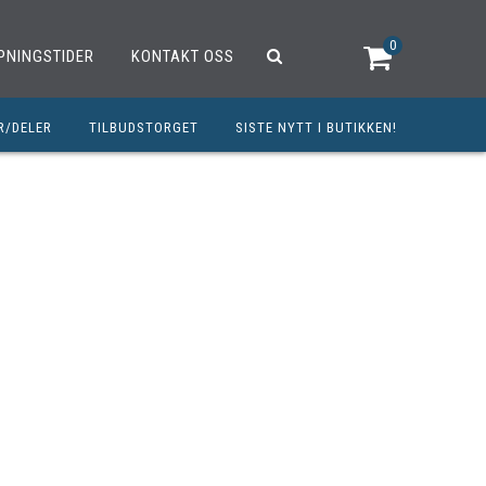
0
PNINGSTIDER
KONTAKT OSS
R/DELER
TILBUDSTORGET
SISTE NYTT I BUTIKKEN!
R
OUTLET
OPED/SCOOTER
25CCM
C
TRAUTSTYR
MØREMIDLER
ELER
DELER
INERT INNBETALING