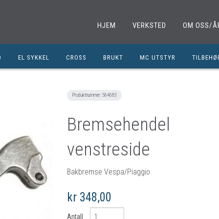
HJEM
VERKSTED
OM OSS/Å
D
EL SYKKEL
CROSS
BRUKT
MC UTSTYR
TILBEHØ
EL. SPARKESYKKEL
MINICROSS
SHOEI HJELMER
TILBEHØ
NOLAN HJELMER
DELER M
Produktnummer:
564683
HJC HJELMER
DELER 1
Bremsehendel
KLESPAKKER
DELER M
venstreside
MC BUKSER
MC EKS
MC JAKKER
OLJER/S
Bakbremse Vespa/Piaggio
MC STØVLER
CROSS D
kr 348,00
HANSKER
BRUKTE 
BLUETOOTH INTERCOM
EGENDEF
Antall