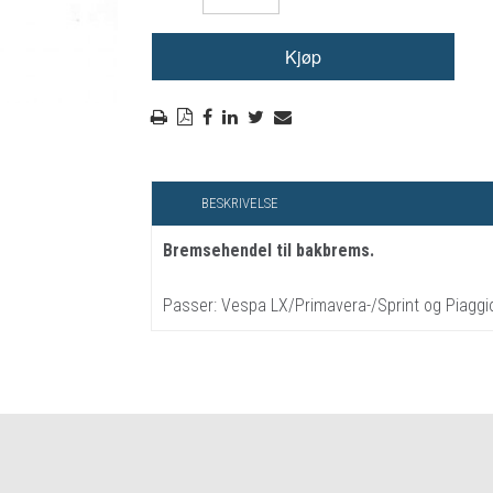
RYGGSKINNE
REGNTØY
CROSS UTSTYR
STØRRELSE GUIDE
BESKRIVELSE
Bremsehendel til bakbrems.
Passer: Vespa LX/Primavera-/Sprint og Piaggi