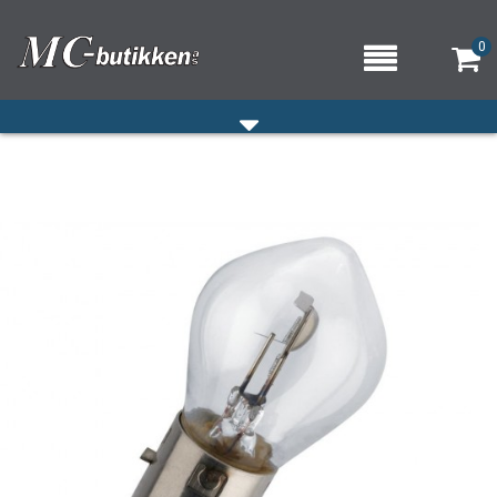
0
HJEM
VERKSTED
OM OSS/ÅPNINGSTIDER
KONTAKT OSS