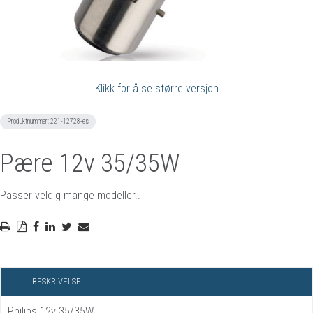
Klikk for å se større versjon
Produktnummer:
221-12728-es
Pære 12v 35/35W
Passer veldig mange modeller..
BESKRIVELSE
Philips 12v 35/35W