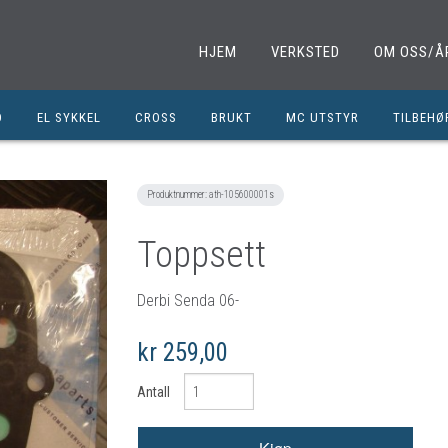
HJEM
VERKSTED
OM OSS/Å
D
EL SYKKEL
CROSS
BRUKT
MC UTSTYR
TILBEHØ
EL. SPARKESYKKEL
MINICROSS
SHOEI HJELMER
TILBEHØ
NOLAN HJELMER
DELER M
Produktnummer:
ath-105600001s
HJC HJELMER
DELER 1
Toppsett
KLESPAKKER
DELER M
MC BUKSER
MC EKS
Derbi Senda 06-
MC JAKKER
OLJER/S
kr 259,00
MC STØVLER
CROSS D
Antall
HANSKER
BRUKTE 
BLUETOOTH INTERCOM
EGENDEF