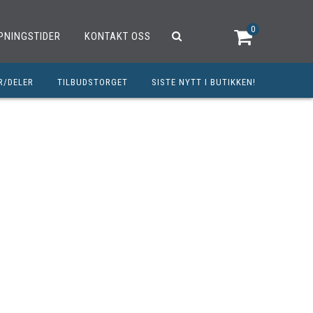
0
PNINGSTIDER
KONTAKT OSS
R/DELER
TILBUDSTORGET
SISTE NYTT I BUTIKKEN!
R
OUTLET
OPED/SCOOTER
25CCM
C
TRAUTSTYR
MØREMIDLER
ELER
DELER
INERT INNBETALING