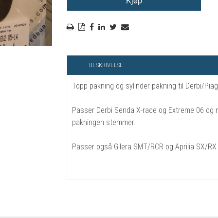
RYGGSKINNE
REGNTØY
CROSS UTSTYR
STØRRELSE GUIDE
BESKRIVELSE
Topp pakning og sylinder pakning til Derbi/Pia
Passer Derbi Senda X-race og Extreme 06 og ny
pakningen stemmer.
Passer også Gilera SMT/RCR og Aprilia SX/RX f