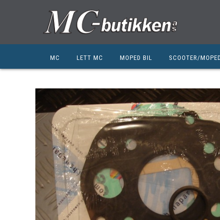
MC
LETT MC
MOPED BIL
SCOOTER/MOPE
HONDA
HONDA
KYMCO
SUZUKI
SUZUKI
PEUGEOT
PEUGEOT MC
QJ MOTOR
NIU
ZERO
ZERO
QJ MOTOR
BSA