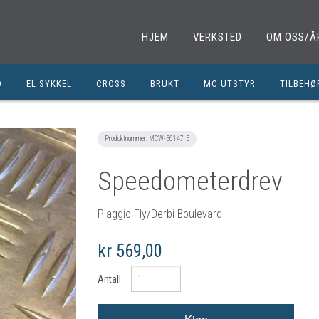
HJEM
VERKSTED
OM OSS/Å
D
EL SYKKEL
CROSS
BRUKT
MC UTSTYR
TILBEHØ
EL. SPARKESYKKEL
MINICROSS
SHOEI HJELMER
TILBEHØ
NOLAN HJELMER
DELER M
Produktnummer:
MCW-56147r5
HJC HJELMER
DELER 1
Speedometerdrev
KLESPAKKER
DELER M
MC BUKSER
MC EKS
Piaggio Fly/Derbi Boulevard
MC JAKKER
OLJER/S
kr 569,00
MC STØVLER
CROSS D
Antall
HANSKER
BRUKTE 
BLUETOOTH INTERCOM
EGENDEF