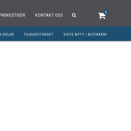
0
PNINGSTIDER
KONTAKT OSS
R/DELER
TILBUDSTORGET
SISTE NYTT I BUTIKKEN!
R
OUTLET
OPED/SCOOTER
25CCM
C
TRAUTSTYR
MØREMIDLER
ELER
DELER
INERT INNBETALING