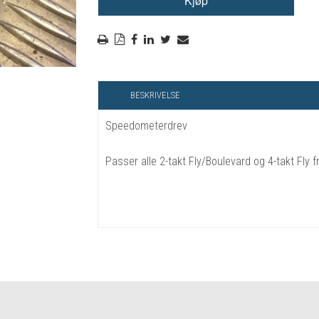
RYGGSKINNE
REGNTØY
CROSS UTSTYR
STØRRELSE GUIDE
BESKRIVELSE
Speedometerdrev
Passer alle 2-takt Fly/Boulevard og 4-takt Fly 