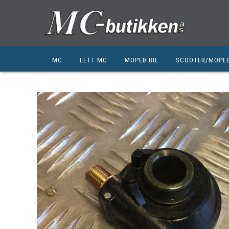
MC
LETT MC
MOPED BIL
SCOOTER/MOPE
HONDA
HONDA
KYMCO
SUZUKI
SUZUKI
PEUGEOT
PEUGEOT MC
QJ MOTOR
NIU
ZERO
ZERO
QJ MOTOR
BSA