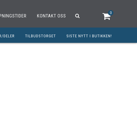
0
PNINGSTIDER
KONTAKT OSS
R/DELER
TILBUDSTORGET
SISTE NYTT I BUTIKKEN!
R
OUTLET
OPED/SCOOTER
25CCM
C
TRAUTSTYR
MØREMIDLER
ELER
DELER
INERT INNBETALING