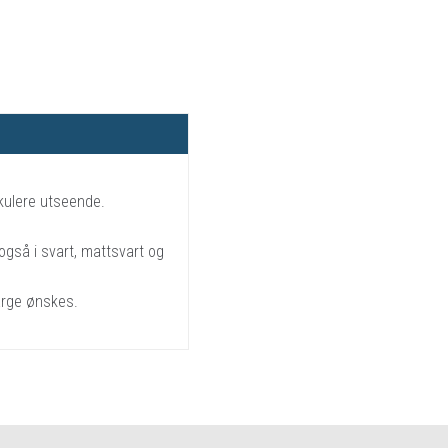
kulere utseende.
også i svart, mattsvart og
arge ønskes.