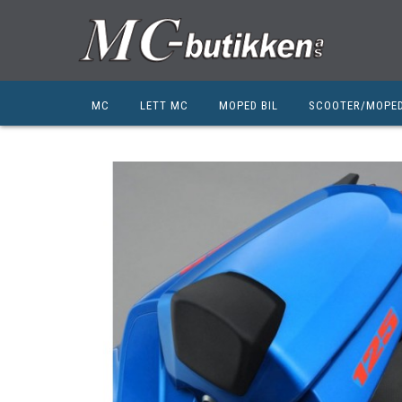
MC
LETT MC
MOPED BIL
SCOOTER/MOPE
HONDA
HONDA
KYMCO
SUZUKI
SUZUKI
PEUGEOT
PEUGEOT MC
QJ MOTOR
NIU
ZERO
ZERO
QJ MOTOR
BSA