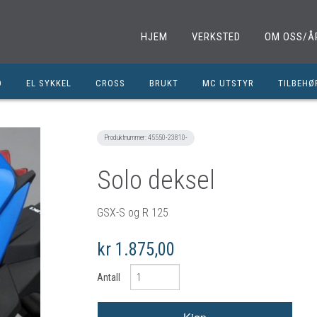
HJEM
VERKSTED
OM OSS/Å
D
EL SYKKEL
CROSS
BRUKT
MC UTSTYR
TILBEHØ
EL. SPARKESYKKEL
MINICROSS
SHOEI HJELMER
TILBEHØ
NOLAN HJELMER
DELER M
Produktnummer:
45550-23810-
HJC HJELMER
DELER 1
Solo deksel
KLESPAKKER
DELER M
MC BUKSER
MC EKS
GSX-S og R 125
MC JAKKER
OLJER/S
kr 1.875,00
MC STØVLER
CROSS D
Antall
HANSKER
BRUKTE 
BLUETOOTH INTERCOM
EGENDEF