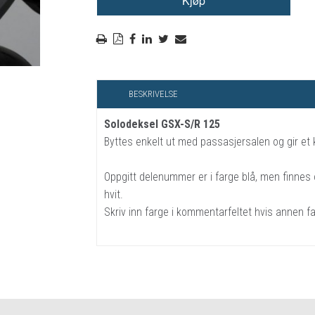
RYGGSKINNE
REGNTØY
CROSS UTSTYR
STØRRELSE GUIDE
BESKRIVELSE
Solodeksel GSX-S/R 125
Byttes enkelt ut med passasjersalen og gir et 
Oppgitt delenummer er i farge blå, men finnes 
hvit.
Skriv inn farge i kommentarfeltet hvis annen f