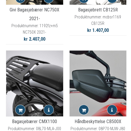
Givi Bagasjebærer NC750X
Bagasjebrett CB125R
Produktnummer: mcbsr1169
2021-
CB125R
Produktnummer: 1192fz+m5
kr 1.407,00
NC750X 2021-
kr 2.407,00
Bagasjebærer CMX1100
Håndbeskyttelse CB500X
Produktnummer: 08L70-MLA-J00
Produktnummer: 08P70-MJW-J80