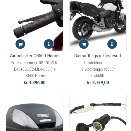
Varmeholker CB500 Hornet
Givi softbags m/festesett
Produktnummer: 08T70-MLR-
Produktnummer:
D40+080t72-MLR-D00 (1)
Givisoftbags/cb650r
CB500 Hornet
CB650R
kr 4.396,00
kr 3.799,00