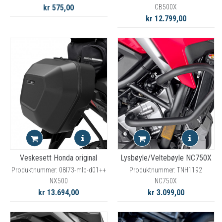
kr 575,00
CB500X
kr 12.799,00
Veskesett Honda original
Lysbøyle/Veltebøyle NC750X
Produktnummer: 08l73-mlb-d01++
Produktnummer: TNH1192
NX500
NC750X
kr 13.694,00
kr 3.099,00