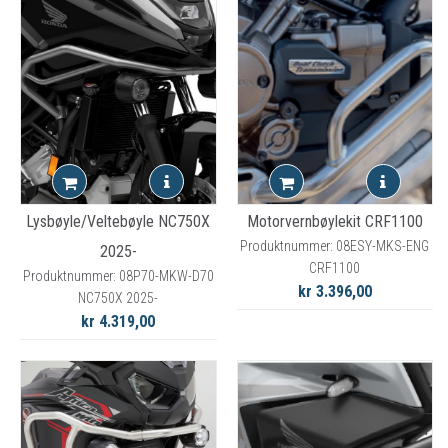
Lysbøyle/Veltebøyle NC750X
Motorvernbøylekit CRF1100
Produktnummer: 08ESY-MKS-ENG
2025-
CRF1100
Produktnummer: 08P70-MKW-D70
kr 3.396,00
NC750X 2025-
kr 4.319,00