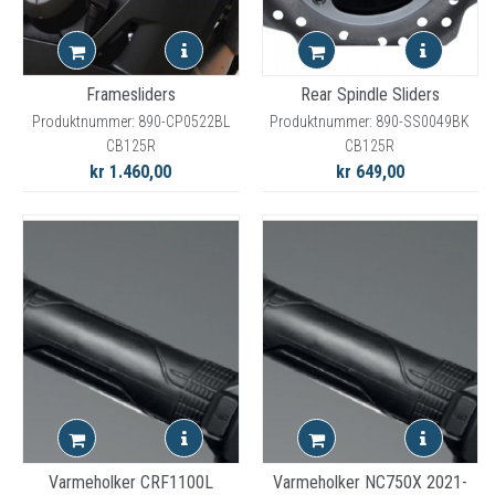
Framesliders
Rear Spindle Sliders
Produktnummer: 890-CP0522BL
Produktnummer: 890-SS0049BK
CB125R
CB125R
kr 1.460,00
kr 649,00
Varmeholker CRF1100L
Varmeholker NC750X 2021-