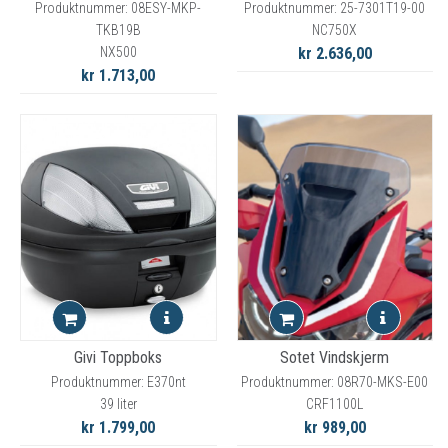
Produktnummer: 08ESY-MKP-
Produktnummer: 25-7301T19-00
TKB19B
NC750X
NX500
kr 2.636,00
kr 1.713,00
Givi Toppboks
Sotet Vindskjerm
Produktnummer: E370nt
Produktnummer: 08R70-MKS-E00
39 liter
CRF1100L
kr 1.799,00
kr 989,00