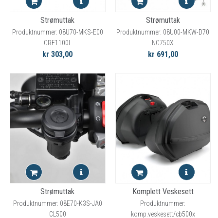
Strømuttak
Strømuttak
Produktnummer: 08U70-MKS-E00
Produktnummer: 08U00-MKW-D70
CRF1100L
NC750X
kr 303,00
kr 691,00
Strømuttak
Komplett Veskesett
Produktnummer: 08E70-K3S-JA0
Produktnummer:
CL500
komp.veskesett/cb500x