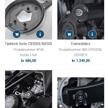
Tanklock feste CB500X/NX500
Framesliders
Produktnummer: BF44
Produktnummer: 890-CP0342BL
Honda 5 hull
CB500F/X
kr 686,00
kr 1.349,00