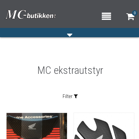
0
HJEM
MC ekstrautstyr
VERKSTED
OM OSS/ÅPNINGSTIDER
KONTAKT OSS
Filter
Sortering: