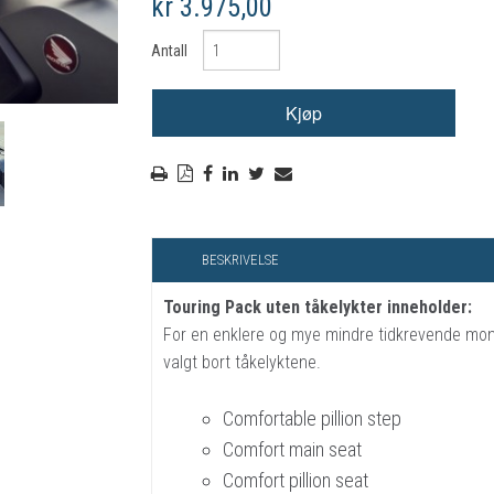
kr 3.975,00
RYGGSKINNE
Antall
REGNTØY
CROSS UTSTYR
STØRRELSE GUIDE
BESKRIVELSE
Touring Pack uten tåkelykter inneholder:
For en enklere og mye mindre tidkrevende mon
valgt bort tåkelyktene.
Comfortable pillion step
Comfort main seat
Comfort pillion seat