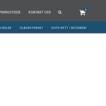
0
PNINGSTIDER
KONTAKT OSS
R/DELER
TILBUDSTORGET
SISTE NYTT I BUTIKKEN!
R
OUTLET
OPED/SCOOTER
25CCM
C
TRAUTSTYR
MØREMIDLER
ELER
DELER
INERT INNBETALING