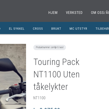
HJEM
VERKSTED
OM OSS/Å
D
EL SYKKEL
CROSS
BRUKT
MC UTSTYR
TILBEHØ
EL. SPARKESYKKEL
MINICROSS
SHOEI HJELMER
TILBEHØ
NOLAN HJELMER
DELER M
Produktnummer:
comfpill/seat
HJC HJELMER
DELER 1
Touring Pack
KLESPAKKER
DELER M
NT1100 Uten
MC BUKSER
MC EKS
MC JAKKER
OLJER/S
tåkelykter
MC STØVLER
CROSS D
NT1100
HANSKER
BRUKTE 
BLUETOOTH INTERCOM
EGENDEF