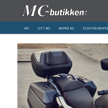
MC
LETT MC
MOPED BIL
SCOOTER/MOPE
HONDA
HONDA
KYMCO
SUZUKI
SUZUKI
PEUGEOT
PEUGEOT MC
QJ MOTOR
NIU
ZERO
ZERO
QJ MOTOR
BSA