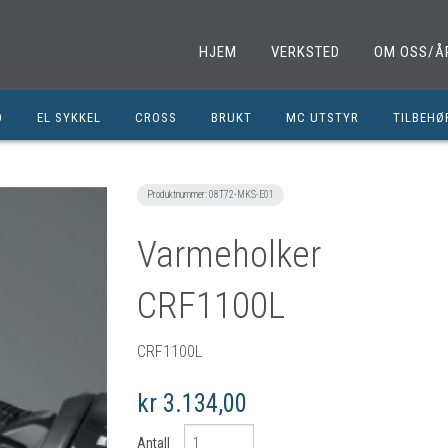
HJEM
VERKSTED
OM OSS/Å
D
EL SYKKEL
CROSS
BRUKT
MC UTSTYR
TILBEHØ
EL. SPARKESYKKEL
MINICROSS
SHOEI HJELMER
TILBEHØ
NOLAN HJELMER
DELER M
Produktnummer:
08T72-MKS-E01
HJC HJELMER
DELER 1
Varmeholker
KLESPAKKER
DELER M
CRF1100L
MC BUKSER
MC EKS
MC JAKKER
OLJER/S
CRF1100L
MC STØVLER
CROSS D
kr 3.134,00
HANSKER
BRUKTE 
BLUETOOTH INTERCOM
EGENDEF
Antall