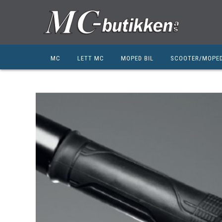
MC
LETT MC
MOPED BIL
SCOOTER/MOPE
HONDA
HONDA
KYMCO
SUZUKI
SUZUKI
PEUGEOT
PEUGEOT MC
QJ MOTOR
NIU
ZERO
ZERO
QJ MOTOR
BSA