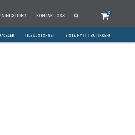
0
PNINGSTIDER
KONTAKT OSS
R/DELER
TILBUDSTORGET
SISTE NYTT I BUTIKKEN!
R
OUTLET
OPED/SCOOTER
25CCM
C
TRAUTSTYR
MØREMIDLER
ELER
DELER
INERT INNBETALING