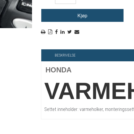
RYGGSKINNE
REGNTØY
CROSS UTSTYR
STØRRELSE GUIDE
BESKRIVELSE
HONDA
VARME
Settet inneholder: varmeholker, monteringssett