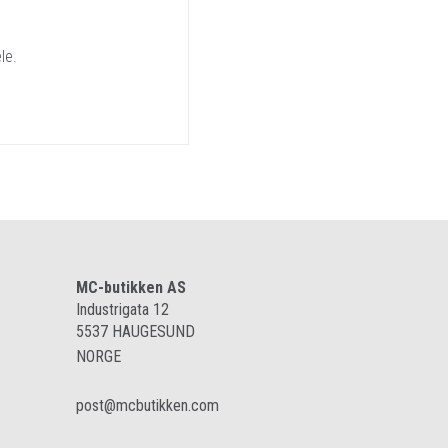
le.
MC-butikken AS
Industrigata 12
5537
HAUGESUND
NORGE
post@mcbutikken.com