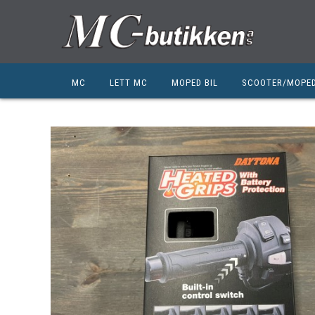
MC
LETT MC
MOPED BIL
SCOOTER/MOPE
HONDA
HONDA
KYMCO
SUZUKI
SUZUKI
PEUGEOT
PEUGEOT MC
QJ MOTOR
NIU
ZERO
ZERO
QJ MOTOR
BSA