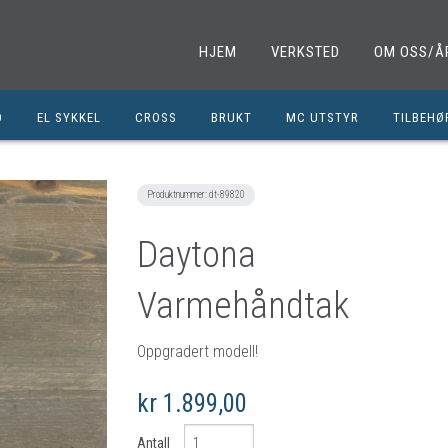
HJEM
VERKSTED
OM OSS/Å
D
EL SYKKEL
CROSS
BRUKT
MC UTSTYR
TILBEHØ
EL. SPARKESYKKEL
MINICROSS
SHOEI HJELMER
TILBEHØ
NOLAN HJELMER
DELER M
Produktnummer:
dt-89820
HJC HJELMER
DELER 1
Daytona
KLESPAKKER
DELER M
Varmehåndtak
MC BUKSER
MC EKS
MC JAKKER
OLJER/S
Oppgradert modell!
MC STØVLER
CROSS D
kr 1.899,00
HANSKER
BRUKTE 
BLUETOOTH INTERCOM
EGENDEF
Antall