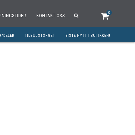
0
PNINGSTIDER
KONTAKT OSS
R/DELER
TILBUDSTORGET
SISTE NYTT I BUTIKKEN!
R
OUTLET
OPED/SCOOTER
25CCM
C
TRAUTSTYR
MØREMIDLER
ELER
DELER
INERT INNBETALING