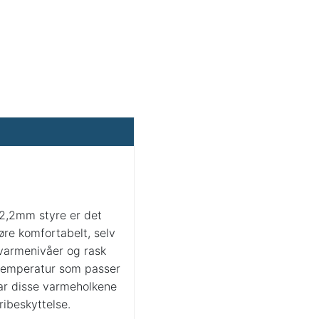
2,2mm styre er det
øre komfortabelt, selv
 varmenivåer og rask
 temperatur som passer
har disse varmeholkene
ribeskyttelse.