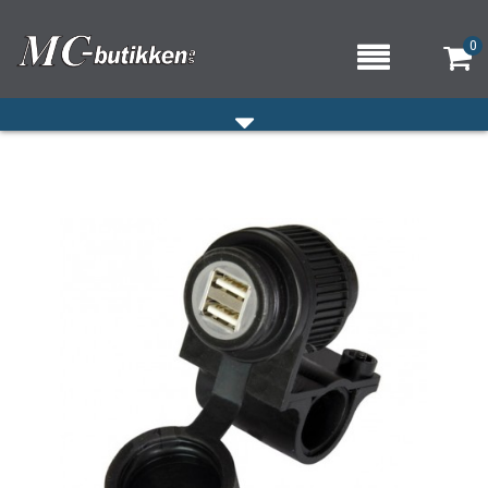
0
HJEM
VERKSTED
OM OSS/ÅPNINGSTIDER
KONTAKT OSS