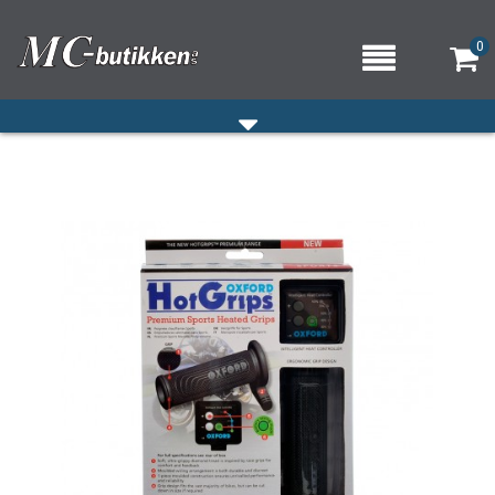
0
HJEM
VERKSTED
OM OSS/ÅPNINGSTIDER
KONTAKT OSS