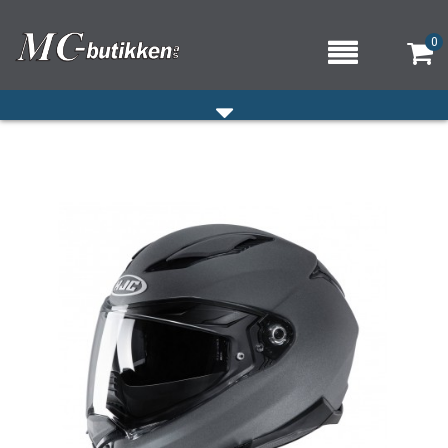
0
HJEM
VERKSTED
OM OSS/ÅPNINGSTIDER
KONTAKT OSS