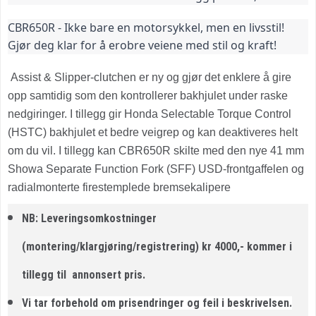
CBR650R - Ikke bare en motorsykkel, men en livsstil!
Gjør deg klar for å erobre veiene med stil og kraft!
Assist & Slipper-clutchen er ny og gjør det enklere å gire
opp samtidig som den kontrollerer bakhjulet under raske
nedgiringer. I tillegg gir Honda Selectable Torque Control
(HSTC) bakhjulet et bedre veigrep og kan deaktiveres helt
om du vil. I tillegg kan CBR650R skilte med den nye 41 mm
Showa Separate Function Fork (SFF) USD-frontgaffelen og
radialmonterte firestemplede bremsekalipere
NB: Leveringsomkostninger
(montering/klargjøring/registrering) kr 4000,- kommer i
tillegg til annonsert pris.
Vi tar forbehold om prisendringer og feil i beskrivelsen.