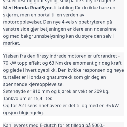
visuell fest og godt synlig, selv på de solfylte dagene.
Med
Honda RoadSync
-tilkobling får du ikke bare en
skjerm, men en portal til en verden av
motoropplevelser. Den nye 4-veis vippebryteren på
venstre side gjør betjeningen enklere enn noensinne,
og med bakgrunnsbelysning kan du styre den selv i
mørket.
Ytelsen fra den firesylindrede motoren er uforandret -
70 kW topp effekt og 63 Nm dreiemoment gir deg kraft
og glede i hvert øyeblikk. Den kvikke responsen og høye
turtallet er Honda-signaturtrekk som gir deg en
spennende kjøreopplevelse.
Setehøyde er 810 mm og kjøreklar vekt er 209 kg.
Tankvolum er 15,4 liter.
Og for A2-lisensinnehavere er det til og med en 35 kW
opsjon tilgjengelig.
Kan leveres med E-clutch for et tillegg på 5000,-