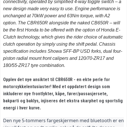
connectivity, operated by simplified 4-way toggle switch – a
new design made very easy to use. Engine performance is
unchanged at 70kW power and 63Nm torque, with A2
option. The CBR650R alongside the naked CB650R – will
be the first Honda to be offered with the option of Honda E-
Clutch technology, which gives the rider choice of automatic
clutch operation by simply using the shift pedal. Chassis
specification includes Showa SFF-BP USD forks, dual four-
piston radial mount front calipers and
120/70-ZR17 and
180/55-ZR17 tyre combination.
Opplev det nye ansiktet til CBR650R - en ekte perle for
motorsykkelentusiaster! Med et oppdatert design som
inkluderer nye frontlykter, kåpe, fører/passasjersete,
bakparti og baklys, injiseres det ekstra skarphet og sportslig
energi i hver kurve.
Den nye 5-tommers fargeskjermen med bluetooth er en