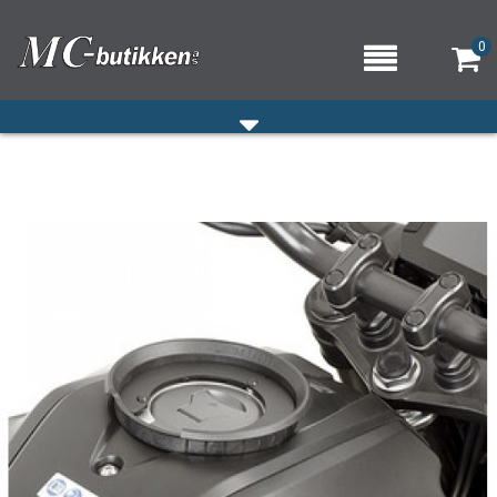
0
HJEM
VERKSTED
OM OSS/ÅPNINGSTIDER
KONTAKT OSS