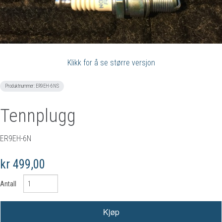
Klikk for å se større versjon
Produktnummer:
ER9EH-6NS
Tennplugg
ER9EH-6N
kr 499,00
Antall