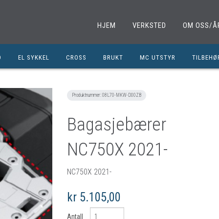
HJEM
VERKSTED
OM OSS/Å
D
EL SYKKEL
CROSS
BRUKT
MC UTSTYR
TILBEHØ
EL. SPARKESYKKEL
MINICROSS
SHOEI HJELMER
TILBEHØ
NOLAN HJELMER
DELER M
Produktnummer:
08L70-MKW-D00ZB
HJC HJELMER
DELER 1
Bagasjebærer
KLESPAKKER
DELER M
NC750X 2021-
MC BUKSER
MC EKS
MC JAKKER
OLJER/S
NC750X 2021-
MC STØVLER
CROSS D
kr 5.105,00
HANSKER
BRUKTE 
BLUETOOTH INTERCOM
EGENDEF
Antall