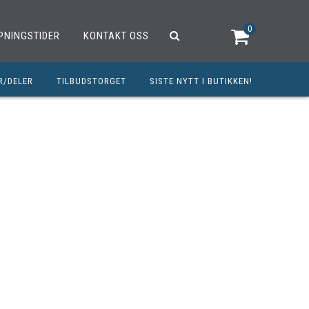
0
PNINGSTIDER
KONTAKT OSS
R/DELER
TILBUDSTORGET
SISTE NYTT I BUTIKKEN!
R
OUTLET
OPED/SCOOTER
25CCM
C
TRAUTSTYR
MØREMIDLER
ELER
DELER
INERT INNBETALING