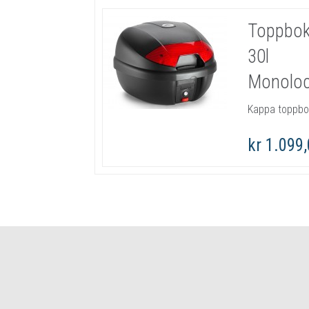
Toppbo
30l
Monolo
Kappa toppb
kr 1.099