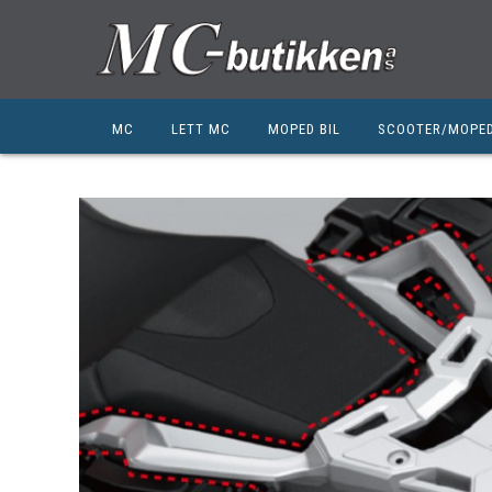
MC
LETT MC
MOPED BIL
SCOOTER/MOPE
HONDA
HONDA
KYMCO
SUZUKI
SUZUKI
PEUGEOT
PEUGEOT MC
QJ MOTOR
NIU
ZERO
ZERO
QJ MOTOR
BSA