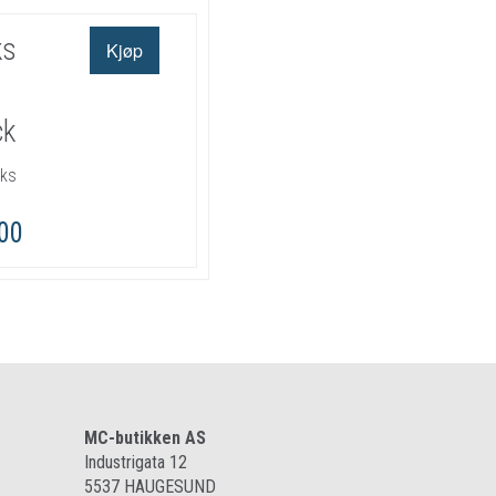
ks
ck
oks
,00
MC-butikken AS
Industrigata 12
5537
HAUGESUND