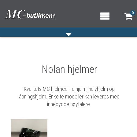
0
HJEM
Nolan hjelmer
VERKSTED
OM OSS/ÅPNINGSTIDER
Kvalitets MC hjelmer. Helhjelm, halvhjelm og
KONTAKT OSS
åpningshjelm. Enkelte modeller kan leveres med
innebygde høytalere.