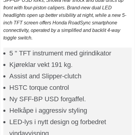
SFF-BP USD forks, Showa rear shock and dual discs up
front with four-piston calipers.
Brand-new dual LED
headlights open up better visibility at night, while a new 5-
inch TFT screen offers Honda RoadSync smartphone
connectivity, operated by a simplified and backlit 4-way
toggle switch.
5 " TFT instrument med girindikator
Kjøreklar vekt 191 kg.
Assist and Slipper-clutch
HSTC torque control
Ny SFF-BP USD forgaffel.
Helkåpe i aggressiv styling
LED-lys i nytt design og forbedret
vindavvisning