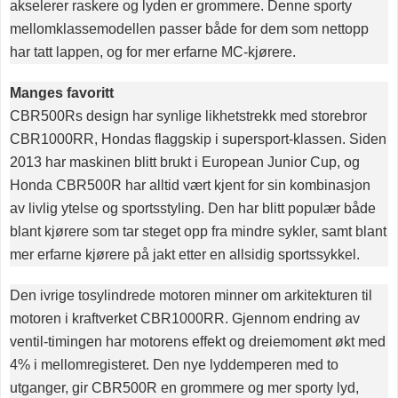
akselerer raskere og lyden er grommere. Denne sporty
mellomklassemodellen passer både for dem som nettopp
har tatt lappen, og for mer erfarne MC-kjørere.
Manges favoritt
CBR500Rs design har synlige likhetstrekk med storebror
CBR1000RR, Hondas flaggskip i supersport-klassen. Siden
2013 har maskinen blitt brukt i European Junior Cup, og
Honda CBR500R har alltid vært kjent for sin kombinasjon
av livlig ytelse og sportsstyling. Den har blitt populær både
blant kjørere som tar steget opp fra mindre sykler, samt blant
mer erfarne kjørere på jakt etter en allsidig sportssykkel.
Den ivrige tosylindrede motoren minner om arkitekturen til
motoren i kraftverket CBR1000RR. Gjennom endring av
ventil-timingen har motorens effekt og dreiemoment økt med
4% i mellomregisteret. Den nye lyddemperen med to
utganger, gir CBR500R en grommere og mer sporty lyd,