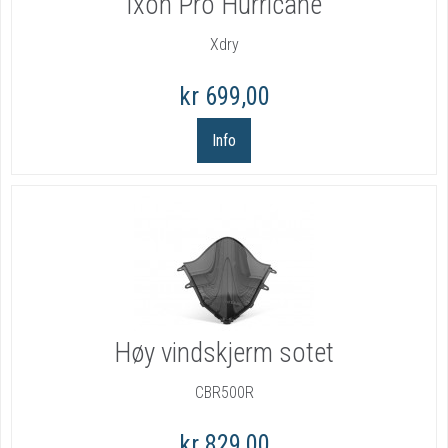
Ixon Pro Hurricane
Xdry
kr 699,00
Info
Høy vindskjerm sotet
CBR500R
kr 829,00